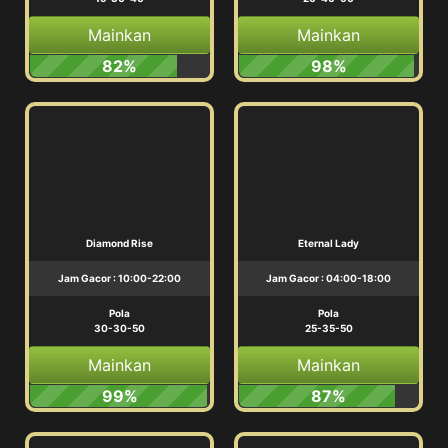
Mainkan
Mainkan
82%
98%
Diamond Rise
Eternal Lady
Jam Gacor : 10:00-22:00
Jam Gacor : 04:00-18:00
Pola
Pola
30-30-50
25-35-50
Mainkan
Mainkan
99%
87%