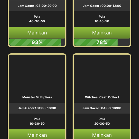
Jam Gacor : 08:00-20:00
Jam Gacor : 00:00-12:00
Pola
Pola
40-30-50
10-10-50
Mainkan
Mainkan
93%
78%
Monster Multipliers
Witches: Cash Collect
Jam Gacor : 01:00-16:00
Jam Gacor : 04:00-18:00
Pola
Pola
10-30-50
20-30-50
Mainkan
Mainkan