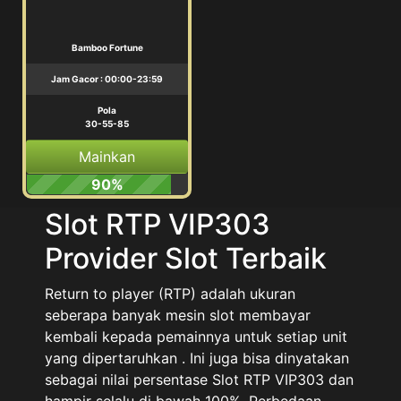
Bamboo Fortune
Jam Gacor : 00:00-23:59
Pola
30-55-85
Mainkan
90%
Slot RTP VIP303
Provider Slot Terbaik
Return to player (RTP) adalah ukuran
seberapa banyak mesin slot membayar
kembali kepada pemainnya untuk setiap unit
yang dipertaruhkan . Ini juga bisa dinyatakan
sebagai nilai persentase Slot RTP VIP303 dan
hampir selalu di bawah 100%. Perbedaan