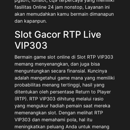
fasilitas Online 24 jam nonstop, Layanan ini
akan memudahkan kamu bermain dimanapun
dan kapanpun.
Slot Gacor RTP Live
VIP303
Bermain game slot online di Slot RTP VIP303
memang menyenangkan, dan juga bisa
menguntungkan secara finansial. Kuncinya
adalah mengetahui game mana yang memiliki
probabilitas menang tertinggi, hasil yang
ditentukan oleh persentase Return to Player
(RTP). RTP VIP303 dihitung melalui rasio
yang mengukur hadiah pemain saat mereka
memenangkan slot. Dengan melihat RTP
VIP303 dan memahami pola, hal itu
meningkatkan peluang Anda untuk menang