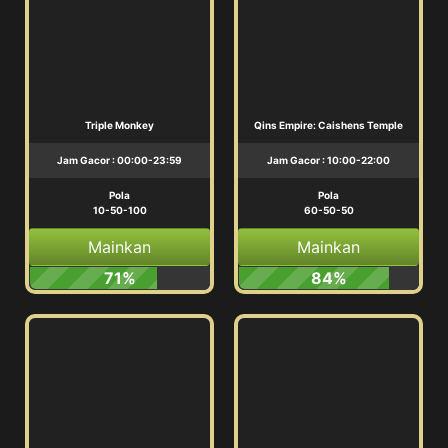
Triple Monkey
Qins Empire: Caishens Temple
Jam Gacor : 00:00-23:59
Jam Gacor : 10:00-22:00
Pola
Pola
10-50-100
60-50-50
Mainkan
Mainkan
71%
84%