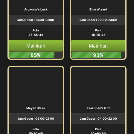
Arowana's Luck
Blue Wizard
Jam Gacor : 13:00-22:00
Jam Gacor : 00:00-23:59
Pola
Pola
35-85-45
15-25-45
Mainkan
Mainkan
85%
93%
Mayan Blaze
Tsai Shen's Gift
Jam Gacor : 05:00-21:00
Jam Gacor : 04:00-22:00
Pola
Pola
15-30-40
20-40-60