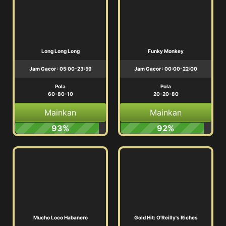
Long Long Long
Funky Monkey
Jam Gacor : 05:00-23:59
Jam Gacor : 00:00-22:00
Pola
Pola
60-80-10
20-20-80
Mainkan
Mainkan
93%
92%
Mucho Loco Habanero
Gold Hit: O'Reilly's Riches