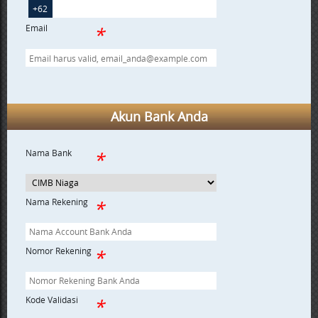
+62
Email
Akun Bank Anda
Nama Bank
Nama Rekening
Nomor Rekening
Kode Validasi